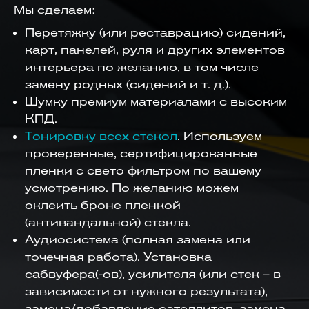
Мы сделаем:
Перетяжку (или реставрацию) сидений,
карт, панелей, руля и других элементов
интерьера по желанию, в том числе
замену родных (сидений и т. д.).
Шумку премиум материалами с высоким
КПД.
Тонировку всех стекол
. Используем
проверенные, сертифицированные
пленки с свето фильтром по вашему
усмотрению. По желанию можем
оклеить броне пленкой
(антивандальной) стекла.
Аудиосистема (полная замена или
точечная работа). Установка
сабвуфера(-ов), усилителя (или стек – в
зависимости от нужного результата),
замена/добавление сателлитов, замена