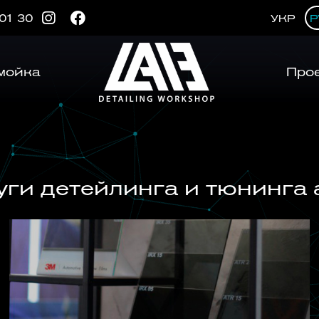
 01 30
УКР
Р
мойка
Про
уги детейлинга и тюнинга 