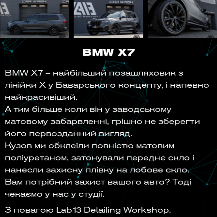
BMW X7
BMW X7 – найбільший позашляховик з
лінійки Х у Баварського концепту, і напевно
найкрасивіший.
А тим більше коли він у заводському
матовому забарвленні, грішно не зберегти
його первозданний вигляд.
Кузов ми обклеїли повністю матовим
поліуретаном, затонували переднє скло і
нанесли захисну плівку на лобове скло.
Вам потрібний захист вашого авто? Тоді
чекаємо у нас у студії.
З повагою Lab13 Detailing Workshop.