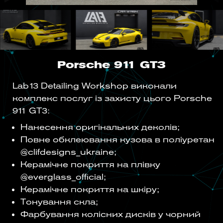
Porsche 911 GT3
Lab13 Detailing Workshop виконали
комплекс послуг із захисту цього Porsche
911 GT3:
Нанесення оригінальних деколів;
Повне обклеювання кузова в поліуретан
@clifdesigns_ukraine;
Керамічне покриття на плівку
@everglass_official;
Керамічне покриття на шкіру;
Тонування скла;
Фарбування колісних дисків у чорний