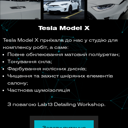
Tesla Model X
Tesla Model X приїхала до нас у студію для
комплексу робіт, а саме:
Повне обклеювання матовий поліуретан;
Тонування скла;
Фарбування колісних дисків;
Чищення та захист шкіряних елементів
салону;
Часткова шумоізоляція
З повагою Lab13 Detailing Workshop.
Задати питання