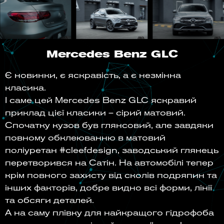
Mercedes Benz GLC
Є новинки, є яскравість, а є незмінна
класика.
І саме цей Mercedes Benz GLC яскравий
приклад цієї класики – сірий матовий.
Спочатку кузов був глянсовий, але завдяки
повному обклеюванню в матовий
поліуретан #cleefdesign, заводський глянець
перетворився на Сатін. На автомобілі тепер
крім повного захисту від сколів подряпин та
інших факторів, добре видно всі форми, лінії
та обсяги деталей.
А на саму плівку для найкращого гідрофоба