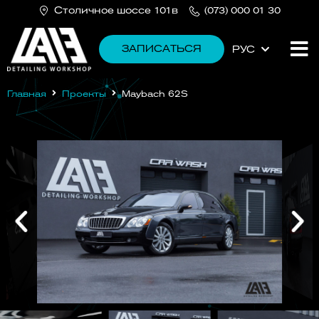
Cтоличное шоссе 101в
(073) 000 01 30
ЗАПИСАТЬСЯ
РУС
УКР
Главная
Проекты
Maybach 62S