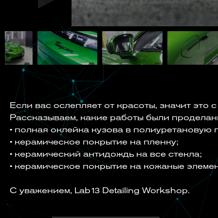
Если вас ослепляет от красоты, значит это с
Рассказываем, какие работы были проделан
• полная оклейка кузова в полиуретановую 
• керамическое покрытие на пленку;
• керамический антидождь на все стекла;
• керамическое покрытие на кожаные элемен
С уважением, Lab13 Detailing Workshop.