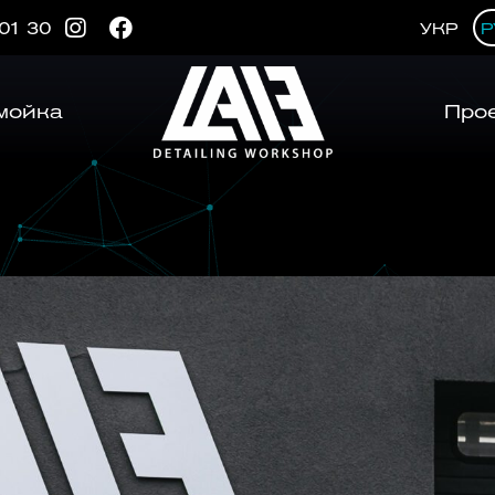
 01 30
УКР
Р
мойка
Про