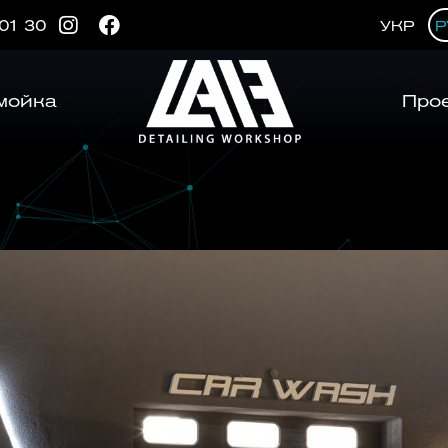
 01 30
УКР
Р
мойка
Про